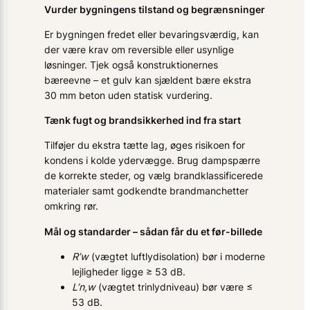
Vurder bygningens tilstand og begrænsninger
Er bygningen fredet eller bevaringsværdig, kan
der være krav om reversible eller usynlige
løsninger. Tjek også konstruktionernes
bæreevne – et gulv kan sjældent bære ekstra
30 mm beton uden statisk vurdering.
Tænk fugt og brandsikkerhed ind fra start
Tilføjer du ekstra tætte lag, øges risikoen for
kondens i kolde ydervægge. Brug dampspærre
de korrekte steder, og vælg brandklassificerede
materialer samt godkendte brandmanchetter
omkring rør.
Mål og standarder – sådan får du et før-billede
R’w
(vægtet luftlydisolation) bør i moderne
lejligheder ligge ≥ 53 dB.
L’n,w
(vægtet trinlydniveau) bør være ≤
53 dB.