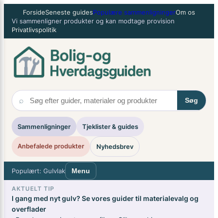
Spring
×
Forside
Seneste guides
Populære sammenligninger
Om os
til
Vi sammenligner produkter og kan modtage provision
indhold
Privatlivspolitik
⌕
Søg
Sammenligninger
Tjeklister & guides
Anbefalede produkter
Nyhedsbrev
Populært: Gulvlak
Menu
AKTUELT TIP
I gang med nyt gulv? Se vores guider til materialevalg og
overflader