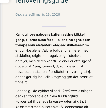
renoveringsguide
Opdateret
marts 28, 2026
Kan du høre naboens kaffemaskine klikke i
gang, bilerne suse forbi – eller dine egne børn
trampe som elefanter i etageadskillelsen?
Så
er du ikke alene. Ældre boliger charmerer med
stuklofter, originale trægulve og historiske
detaljer, men deres konstruktioner er ofte lige så
gode til at
transportere
lyd, som de er til at
bevare atmosfæren. Resultatet er hverdagsstøj,
der sniger sig ind i alle kroge og gør det svært at
finde ro.
I denne guide dykker vi ned i
konkrete
løsninger,
der kan forvandle dit hjem fra klangfuld
koncertsal til behagelig oase – uden at gå på
kompromis med husets sjæl. Vi gennemgår alt