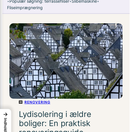
•
Populær søgning: terrassefliser
•
Slibemaskine
•
Fliseimprægnering
RENOVERING
Lydisolering i ældre
→
Indhold
boliger: En praktisk