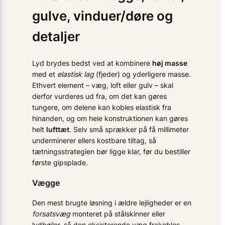
gulve, vinduer/døre og
detaljer
Lyd brydes bedst ved at kombinere
høj masse
med et
elastisk lag
(fjeder) og yderligere masse.
Ethvert element – væg, loft eller gulv – skal
derfor vurderes ud fra, om det kan gøres
tungere, om delene kan kobles elastisk fra
hinanden, og om hele konstruktionen kan gøres
helt
lufttæt
. Selv små sprækker på få millimeter
underminerer ellers kostbare tiltag, så
tætningsstrategien bør ligge klar, før du bestiller
første gipsplade.
Vægge
Den mest brugte løsning i ældre lejligheder er en
forsatsvæg
monteret på stålskinner eller
lydbøjler, så den eksisterende væg frakobles.