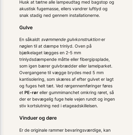
Husk at tætne alle lampeudtag med bagstop og
akustisk fugemasse, ellers vandrer luftlyd og
snak stadig ned gennem installationerne.
Gulve
En såkaldt
svømmende gulvkonstruktion
er
nøglen til at dæmpe trinlyd. Oven på
bjælkelaget lægges en 2-5 mm
trinlydsdæmpende måtte eller fibergipsplade,
som igen bærer gulvbrædder eller lamelparket.
Overgangene til vægge brydes med 5 mm
kantisolering, som skæres af efter gulvet er lagt
og fuges helt tæt. Ved rørgennemføringer føres
et
PE-rør
eller gummimanchet omkring røret, så
der er bevægelig fuge hele vejen rundt og ingen
stiv kortslutning ned i etageadskillelsen.
Vinduer og døre
Er de originale rammer bevaringsværdige, kan