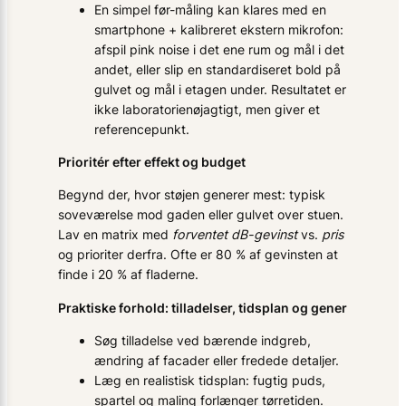
En simpel før-måling kan klares med en
smartphone + kalibreret ekstern mikrofon:
afspil pink noise i det ene rum og mål i det
andet, eller slip en standardiseret bold på
gulvet og mål i etagen under. Resultatet er
ikke laboratorienøjagtigt, men giver et
referencepunkt.
Prioritér efter effekt og budget
Begynd der, hvor støjen generer mest: typisk
soveværelse mod gaden eller gulvet over stuen.
Lav en matrix med
forventet dB-gevinst
vs.
pris
og prioriter derfra. Ofte er 80 % af gevinsten at
finde i 20 % af fladerne.
Praktiske forhold: tilladelser, tidsplan og gener
Søg tilladelse ved bærende indgreb,
ændring af facader eller fredede detaljer.
Læg en realistisk tidsplan: fugtig puds,
spartel og maling forlænger tørretiden.