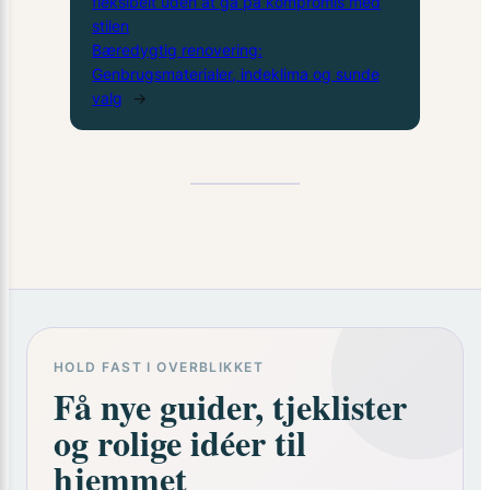
fleksibelt uden at gå på kompromis med
stilen
Bæredygtig renovering:
Genbrugsmaterialer, indeklima og sunde
valg
→
HOLD FAST I OVERBLIKKET
Få nye guider, tjeklister
og rolige idéer til
hjemmet