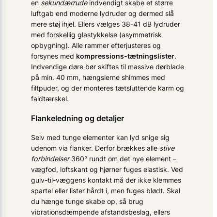
en
sekundærrude
indvendigt skabe et større
luftgab end moderne lydruder og dermed slå
mere støj ihjel. Ellers vælges 38-41 dB lydruder
med forskellig glastykkelse (asymmetrisk
opbygning). Alle rammer efterjusteres og
forsynes med
kompressions-tætningslister
.
Indvendige døre bør skiftes til massive dørblade
på min. 40 mm, hængslerne shimmes med
filtpuder, og der monteres tætsluttende karm og
faldtærskel.
Flankeledning og detaljer
Selv med tunge elementer kan lyd snige sig
udenom via flanker. Derfor brækkes alle
stive
forbindelser
360° rundt om det nye element –
vægfod, loftskant og hjørner fuges elastisk. Ved
gulv-til-væggens kontakt må der ikke klemmes
spartel eller lister hårdt i, men fuges blødt. Skal
du hænge tunge skabe op, så brug
vibrationsdæmpende afstandsbeslag, ellers