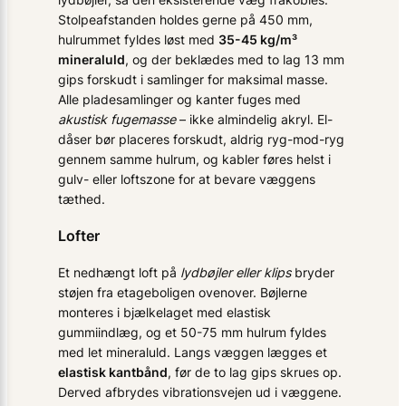
Stolpeafstanden holdes gerne på 450 mm,
hulrummet fyldes løst med
35-45 kg/m³
mineraluld
, og der beklædes med to lag 13 mm
gips forskudt i samlinger for maksimal masse.
Alle pladesamlinger og kanter fuges med
akustisk fugemasse
– ikke almindelig akryl. El-
dåser bør placeres forskudt, aldrig ryg-mod-ryg
gennem samme hulrum, og kabler føres helst i
gulv- eller loftszone for at bevare væggens
tæthed.
Lofter
Et nedhængt loft på
lydbøjler eller klips
bryder
støjen fra etageboligen ovenover. Bøjlerne
monteres i bjælkelaget med elastisk
gummiindlæg, og et 50-75 mm hulrum fyldes
med let mineraluld. Langs væggen lægges et
elastisk kantbånd
, før de to lag gips skrues op.
Derved afbrydes vibrationsvejen ud i væggene.