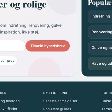
er og rolige
Populær
Indretning
 om indretning, renovering, gulve,
spiration, ikke støj.
Renoverin
Tilmeld nyhedsbrev
Gulve og o
 uden pres
Have og ud
RIER
NYTTIGE LINKS
POPU
v og hverdag
Seneste anmeldelser
Guide 
 overflader
Populære guides
Terras