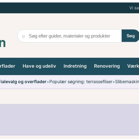
Vi s
⌕
Søg
rflader
Have og udeliv
Indretning
Renovering
Værkt
•
•
rialevalg og overflader
Populær søgning: terrassefliser
Slibemaski