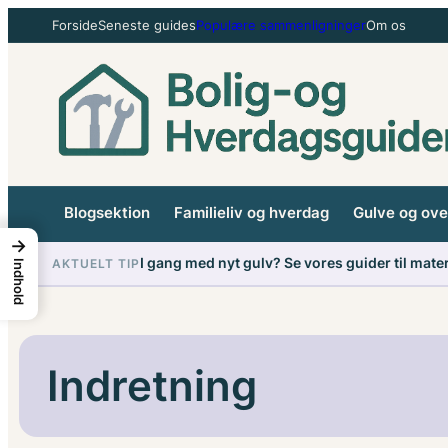
Spring
Forside
Seneste guides
Populære sammenligninger
Om os
til
indhold
Blogsektion
Familieliv og hverdag
Gulve og ove
→
I gang med nyt gulv? Se vores guider til mate
AKTUELT TIP
Indhold
Indretning