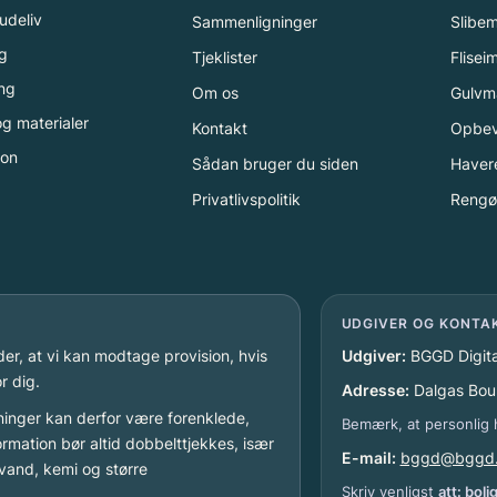
udeliv
Sammenligninger
Slibe
g
Tjeklister
Flise
ng
Om os
Gulvm
g materialer
Kontakt
Opbev
ion
Sådan bruger du siden
Haver
Privatlivspolitik
Rengør
UDGIVER OG KONTA
yder, at vi kan modtage provision, hvis
Udgiver:
BGGD Digit
r dig.
Adresse:
Dalgas Bou
sninger kan derfor være forenklede,
Bemærk, at personlig 
ormation bør altid dobbelttjekkes, især
E-mail:
bggd@bggd
, vand, kemi og større
Skriv venligst
att: bol