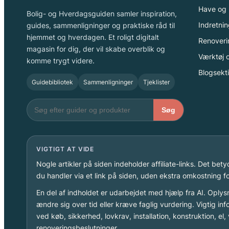
Have og 
Bolig- og Hverdagsguiden samler inspiration,
Indretnin
guides, sammenligninger og praktiske råd til
hjemmet og hverdagen. Et roligt digitalt
Renoveri
magasin for dig, der vil skabe overblik og
Værktøj o
komme trygt videre.
Blogsekt
Guidebibliotek
Sammenligninger
Tjeklister
Søg
VIGTIGT AT VIDE
Nogle artikler på siden indeholder affiliate-links. Det bet
du handler via et link på siden, uden ekstra omkostning fo
En del af indholdet er udarbejdet med hjælp fra AI. Oply
ændre sig over tid eller kræve faglig vurdering. Vigtig inf
ved køb, sikkerhed, lovkrav, installation, konstruktion, el
renoveringsbeslutninger.