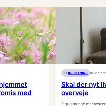
septemb
INDRETNING
r hjemmet
Skal der nyt l
promis med
overveje
Rigtig mange mennesker vi