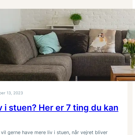
er 13, 2023
iv i stuen? Her er 7 ting du kan
l gerne have mere liv i stuen, når vejret bliver