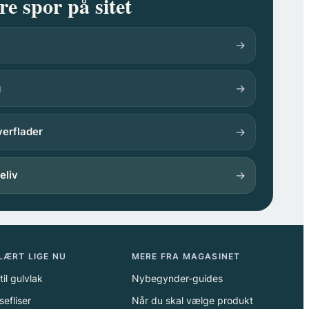
e spor på sitet
→
→
g
→
verflader
→
eliv
LÆRT LIGE NU
MERE FRA MAGASINET
til gulvlak
Nybegynder-guides
sefliser
Når du skal vælge produkt