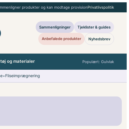
ammenligner produkter og kan modtage provision
Privatlivspolitik
Sammenligninger
Tjeklister & guides
Anbefalede produkter
Nyhedsbrev
øj og materialer
Populært: Gulvlak
•
ne
Fliseimprægnering