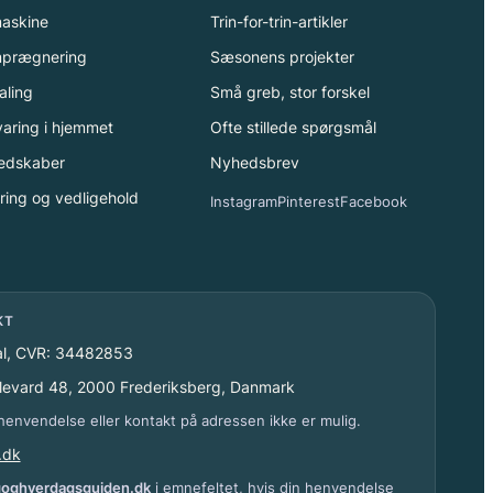
maskine
Trin-for-trin-artikler
imprægnering
Sæsonens projekter
aling
Små greb, stor forskel
aring i hjemmet
Ofte stillede spørgsmål
edskaber
Nyhedsbrev
ing og vedligehold
Instagram
Pinterest
Facebook
KT
al, CVR: 34482853
levard 48, 2000 Frederiksberg, Danmark
henvendelse eller kontakt på adressen ikke er mulig.
.dk
igoghverdagsguiden.dk
i emnefeltet, hvis din henvendelse